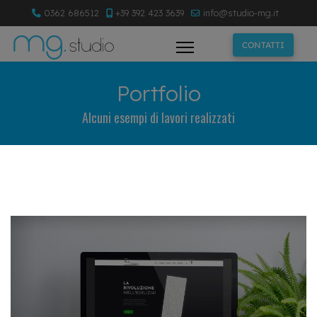
0362 686512
+39 392 423 3639
info@studio-mg.it
CONTATTI
Portfolio
Alcuni esempi di lavori realizzati