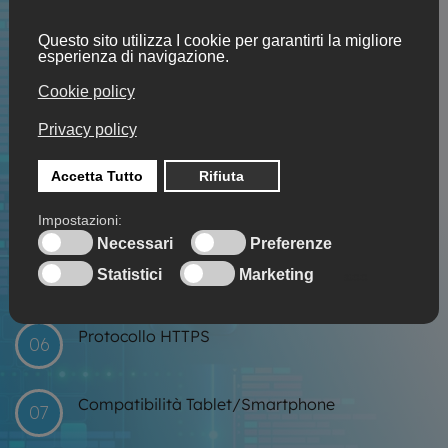
02
italia
Backup settimanale del sito
03
Scansione anti malware periodica automatica
04
Aggiornamenti costanti nel tempo
04
Grafica personalizzata
05
Protocollo HTTPS
06
Compatibilità Tablet/Smartphone
07