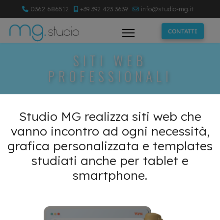
0362 686512
+39 392 423 3639
info@studio-mg.it
CONTATTI
SITI WEB
PROFESSIONALI
Studio MG realizza siti web che
vanno incontro ad ogni necessità,
grafica personalizzata e templates
studiati anche per tablet e
smartphone.