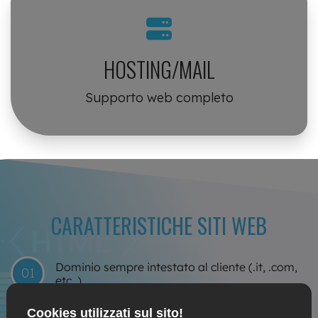
HOSTING/MAIL
Supporto web completo
CARATTERISTICHE SITI WEB
Dominio sempre intestato al cliente (.it, .com,
01
etc..)
Spazio web dedicato su cloud server situato in