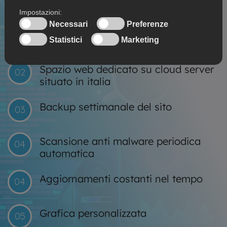
BRIANZA
Dominio sempre intestato al cliente
01
(.it, .com, etc..)
Spazio web dedicato su cloud server
02
situato in italia
Backup settimanale del sito
03
Scansione anti malware periodica
04
automatica
Aggiornamenti costanti nel tempo
04
Grafica personalizzata
05