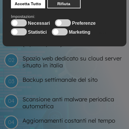
CARATTERISTICHE SITI WEB MARIANO
COMENSE
Dominio sempre intestato al cliente
01
(.it, .com, etc..)
Spazio web dedicato su cloud server
02
situato in italia
Backup settimanale del sito
03
Scansione anti malware periodica
04
automatica
Aggiornamenti costanti nel tempo
04