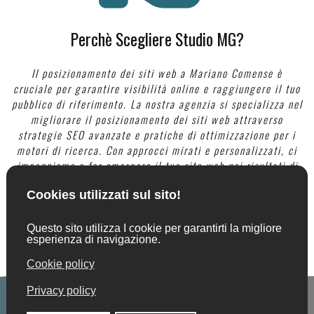
Perchè Scegliere Studio MG?
Il posizionamento dei siti web a Mariano Comense è
cruciale per garantire visibilità online e raggiungere il tuo
pubblico di riferimento. La nostra agenzia si specializza nel
migliorare il posizionamento dei siti web attraverso
strategie SEO avanzate e pratiche di ottimizzazione per i
motori di ricerca. Con approcci mirati e personalizzati, ci
impegniamo a far emergere il tuo sito web nei risultati di
ricerca locali a Mariano Comense, consentendo alla tua
attività di primeggiare nel panorama digitale. Contattaci
oggi stesso per scoprire come possiamo migliorare il
posizionamento del tuo sito web a Mariano Comense e
portare il tuo business ad attirare l'attenzione online
desiderata.