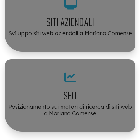
SITI AZIENDALI
Sviluppo siti web aziendali a Mariano Comense
SEO
Posizionamento sui motori di ricerca di siti web
a Mariano Comense