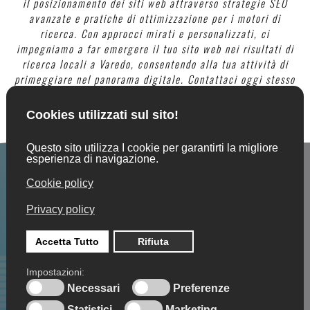
il posizionamento dei siti web attraverso strategie SEO
avanzate e pratiche di ottimizzazione per i motori di
ricerca. Con approcci mirati e personalizzati, ci
impegniamo a far emergere il tuo sito web nei risultati di
ricerca locali a Varedo, consentendo alla tua attività di
primeggiare nel panorama digitale. Contattaci oggi stesso
per scoprire come possiamo migliorare il posizionamento
del tuo sito web a Varedo e portare il tuo business ad
attirare l'attenzione online desiderata.
CARATTERISTICHE SITI WEB VAREDO
Dominio sempre intestato al cliente
01
(.it, .com, etc..)
Spazio web dedicato su cloud server
02