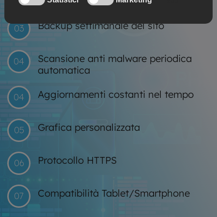
situato in italia
Backup settimanale del sito
03
Scansione anti malware periodica
04
automatica
Aggiornamenti costanti nel tempo
04
Grafica personalizzata
05
Protocollo HTTPS
06
Compatibilità Tablet/Smartphone
07