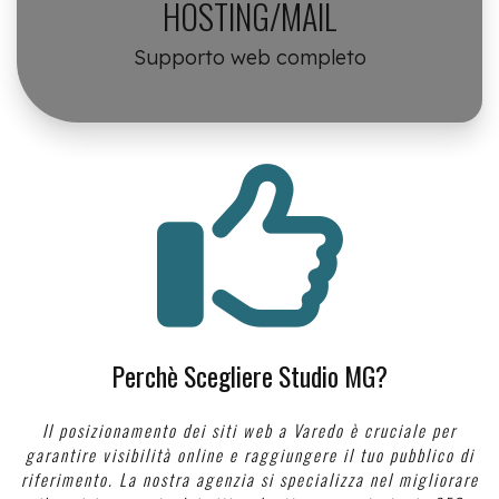
HOSTING/MAIL
Supporto web completo
far
fa-
thumbs-
up
Perchè Scegliere Studio MG?
Il posizionamento dei siti web a Varedo è cruciale per
garantire visibilità online e raggiungere il tuo pubblico di
riferimento. La nostra agenzia si specializza nel migliorare