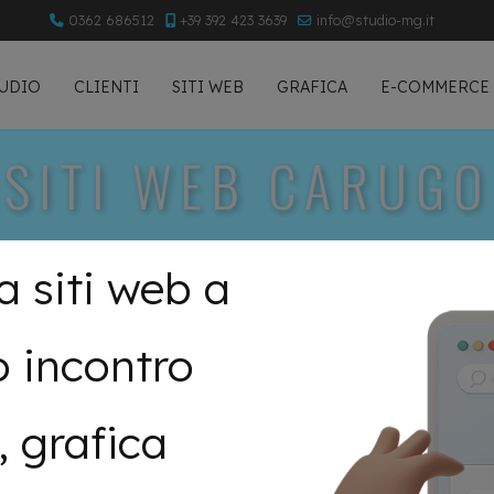
0362 686512
+39 392 423 3639
info@studio-mg.it
TUDIO
CLIENTI
SITI WEB
GRAFICA
E-COMMERCE
SITI WEB CARUGO
a siti web a
 incontro
, grafica