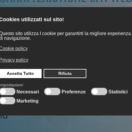
ato al cliente (.it, .com, etc..)
su cloud server situato in italia
del sito
are periodica automatica
nti nel tempo
ta