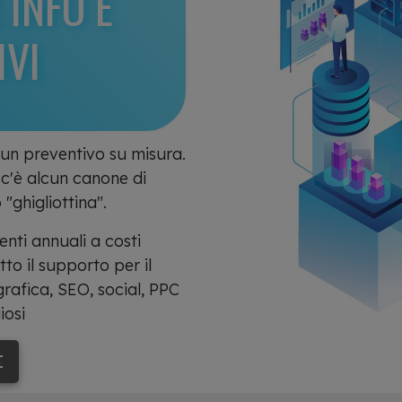
 INFO E
IVI
o un preventivo su misura.
 c'è alcun canone di
"ghigliottina".
enti annuali a costi
tto il supporto per il
rafica, SEO, social, PPC
iosi
I