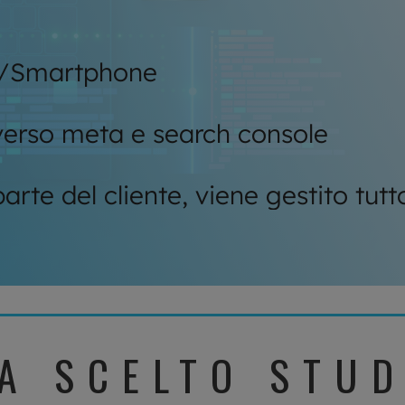
et/Smartphone
averso meta e search console
rte del cliente, viene gestito tutt
A SCELTO STU