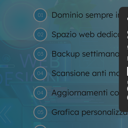
Dominio sempre intest
01
Spazio web dedicato 
02
Backup settimanale 
03
Scansione anti malw
04
Aggiornamenti costa
04
Grafica personalizza
05