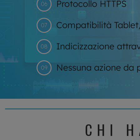
Protocollo HTTPS
06
Compatibilità Tabl
07
Indicizzazione attr
08
Nessuna azione da pa
09
CHI H