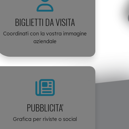
BIGLIETTI DA VISITA
Coordinati con la vostra immagine
aziendale
PUBBLICITA'
Grafica per riviste o social