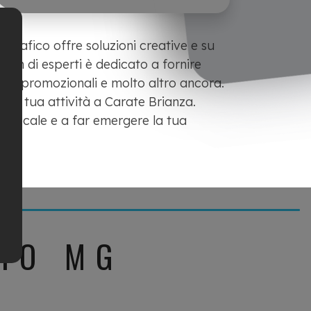
 grafico offre soluzioni creative e su
team di esperti è dedicato a fornire
riali promozionali e molto altro ancora.
 la tua attività a Carate Brianza.
o locale e a far emergere la tua
DIO MG