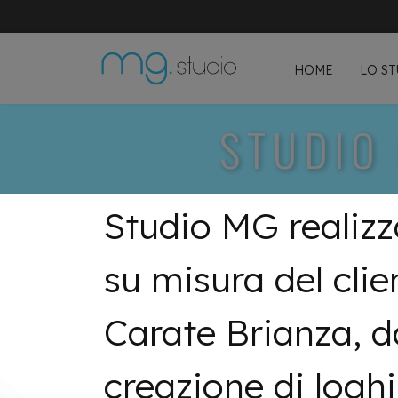
HOME
LO S
STUDIO
Studio MG realizz
su misura del clie
Carate Brianza, d
creazione di loghi