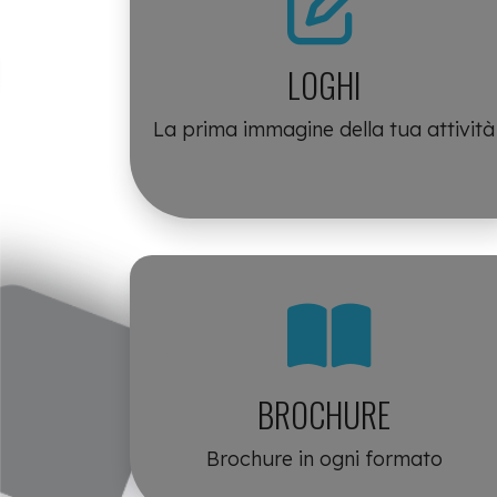
LOGHI
La prima immagine della tua attività
BROCHURE
Brochure in ogni formato