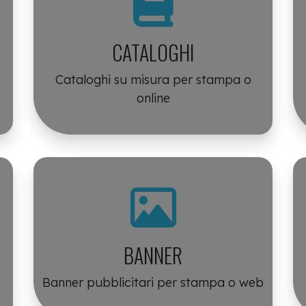
CATALOGHI
Cataloghi su misura per stampa o
online
BANNER
Banner pubblicitari per stampa o web