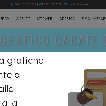
0362 686512
+39 392 423 3639
info@studio-mg.it
TUDIO
CLIENTI
SITI WEB
GRAFICA
E-COMMERCE
 GRAFICO CARATE 
a grafiche
nte a
alla
 alla