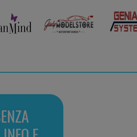
SENZA
 INFO E