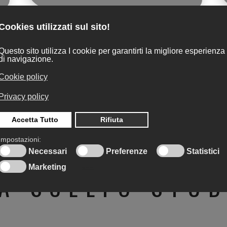
le a Carate Brianza, siamo qui per te. Il nostro studio
 design visivo nella zona di Carate Brianza. Il nostro 
à, che includono branding, progettazione di loghi, mate
e in realtà, garantendo un impatto visivo duraturo per
e possiamo aiutarti a distinguerti nel panorama visiv
unici.
A SCELTO STU