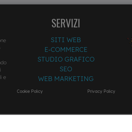
SERVIZI
SITI WEB
one
o
E-COMMERCE
STUDIO GRAFICO
ndo
SEO
i
i e
WEB MARKETING
Cookie Policy
Privacy Policy
© 2026 Studio MG. All Rights Reserved. P. IVA 07804250962