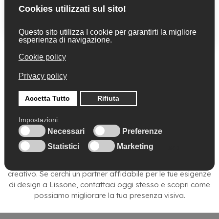
Grafica per riviste o social
Se stai cercando un partner creativo per le tue esigenze di
design a Lissone, il nostro studio grafico è qui per aiutarti
a Lissone. Siamo un team di professionisti esperti nel
settore del design grafico, dedicati a fornire soluzioni di
design personalizzate e di alta qualità per le aziende
locali a Lissone. Nel nostro studio grafico, offriamo una
vasta gamma di servizi, tra cui progettazione di loghi,
grafica per siti web, materiali promozionali e molto altro.
Siamo orgogliosi di servire la comunità di Lissone e di
aiutare le aziende locali a distinguersi con il nostro talento
creativo. Se cerchi un partner affidabile per le tue esigenze
di design a Lissone, contattaci oggi stesso e scopri come
possiamo migliorare la tua presenza visiva.