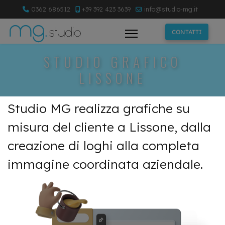
0362 686512
+39 392 423 3639
info@studio-mg.it
CONTATTI
STUDIO GRAFICO
LISSONE
Studio MG realizza grafiche su
misura del cliente a Lissone, dalla
creazione di loghi alla completa
immagine coordinata aziendale.